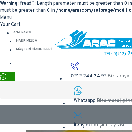
Warning
: fread(): Length parameter must be greater than 0 i
must be greater than 0 in
/home/arascom/satorage/modifica
Menu
Your Cart
ANA SAYFA
HAKKIMIZDA
MÜŞTERI HIZMETLERI
0212 244 34 97
Bizi arayın
Whatsapp
Bize mesaj gönd
İletişim
İletişim sayfası