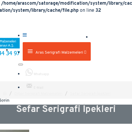
n
/home/arascom/satorage/modification/system/library/cac
tion/system/library/cache/file.php
on line
32
Aras Serigrafi Malzemeleri
Whatsapp
E-Mail
Diğer Serigrafi Malzemeleri
Sefar Serigrafi İpekleri
erin
Sefar Serigrafi İpekleri