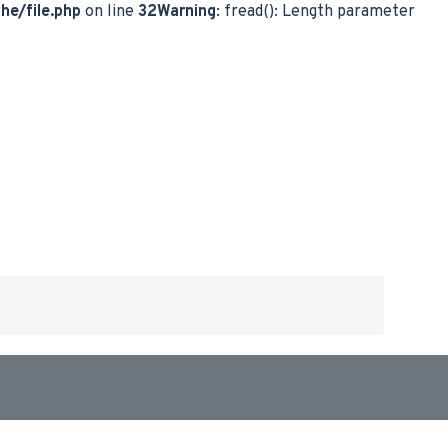
he/file.php
on line
32
Warning
: fread(): Length parameter