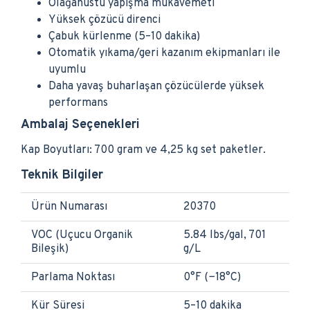
Olağanüstü yapışma mukavemeti
Yüksek çözücü direnci
Çabuk kürlenme (5–10 dakika)
Otomatik yıkama/geri kazanım ekipmanları ile
uyumlu
Daha yavaş buharlaşan çözücülerde yüksek
performans
Ambalaj Seçenekleri
Kap Boyutları: 700 gram ve 4,25 kg set paketler.
Teknik Bilgiler
Ürün Numarası
20370
VOC (Uçucu Organik
5.84 lbs/gal, 701
Bileşik)
g/L
Parlama Noktası
0°F (−18°C)
Kür Süresi
5–10 dakika