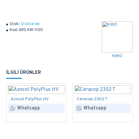
Stok:
Stokta Var
Kod:
ARS KW-1100
KIWO
İLGILI ÜRÜNLER
Azocol PolyPlus HV
Ceracop 2302 T
Whatsapp
Whatsapp