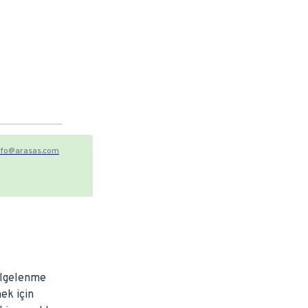
 info@arasas.com
gölgelenme
ek için