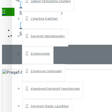
Şablon Temizleme Ürunleri
İletişim
İletişim sayfası
Çıkartma Kağıtları
SSS
Sık Sorulan Sorular
Serigrafi Mürekkepleri
Emülsiyonlar
Emülsiyon Sökücüler
Kiwobond Serigrafi Yapıştırıcıları
Serigrafi Ragle Lastikleri