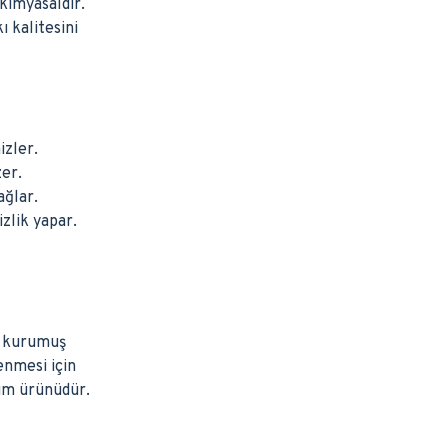
kimyasaldır.
ı kalitesini
izler.
zer.
ağlar.
zlik yapar.
n, kurumuş
enmesi için
kım ürünüdür.