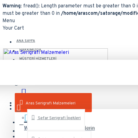
Warning
: fread(): Length parameter must be greater than 0 
must be greater than 0 in
/home/arascom/satorage/modific
Menu
Your Cart
ANA SAYFA
HAKKIMIZDA
MÜŞTERI HIZMETLERI
0212 244 34 97
Bizi arayın
Aras Serigrafi Malzemeleri
Sefar Serigrafi İpekleri
Whatsapp
Bize mesaj gönderin