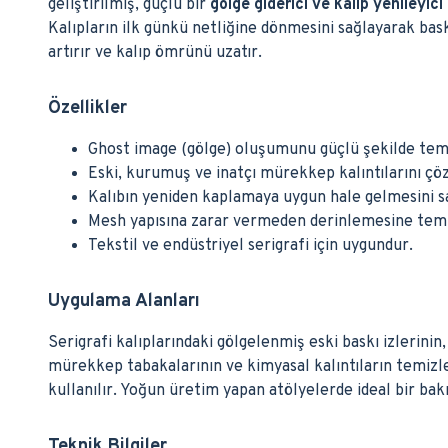
geliştirilmiş, güçlü bir
gölge giderici ve kalıp yenileyici
Kalıpların ilk günkü netliğine dönmesini sağlayarak bask
artırır ve kalıp ömrünü uzatır.
Özellikler
Ghost image (gölge) oluşumunu güçlü şekilde tem
Eski, kurumuş ve inatçı mürekkep kalıntılarını çö
Kalıbın yeniden kaplamaya uygun hale gelmesini s
Mesh yapısına zarar vermeden derinlemesine temi
Tekstil ve endüstriyel serigrafi için uygundur.
Uygulama Alanları
Serigrafi kalıplarındaki gölgelenmiş eski baskı izlerini
mürekkep tabakalarının ve kimyasal kalıntıların temizl
kullanılır. Yoğun üretim yapan atölyelerde ideal bir ba
Teknik Bilgiler