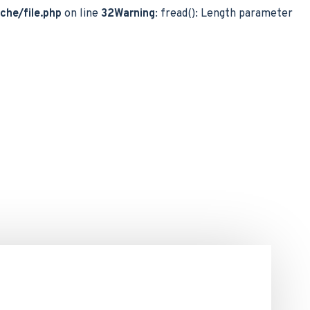
che/file.php
on line
32
Warning
: fread(): Length parameter