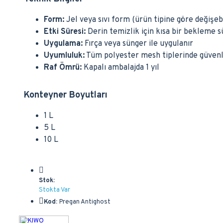
Form:
Jel veya sıvı form (ürün tipine göre değişebi
Etki Süresi:
Derin temizlik için kısa bir bekleme sü
Uygulama:
Fırça veya sünger ile uygulanır
Uyumluluk:
Tüm polyester mesh tiplerinde güvenle
Raf Ömrü:
Kapalı ambalajda 1 yıl
Konteyner Boyutları
1 L
5 L
10 L
Stok:
Stokta Var
Kod:
Pregan Antighost